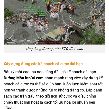
Ứng dụng đường môn KTO đỉnh cao
Xây dựng đúng các kế hoạch cá cược dài hạn
Bất kỳ một cao thủ nào cũng đều có kế hoạch dài hạn.
Đường Môn kto36 com
nhấn mạnh rằng việc xây dựng kế
hoạch cá cược cụ thể sẽ giúp bạn luôn luôn kiểm soát tốt
hơn và tránh được những rủi ro không đáng có. Lập danh
sách các trận đấu, theo dõi lịch sử cược và điều chỉnh
chiến thuật linh hoạt là cách tối ưu hóa lợi nhuận bền
vững.