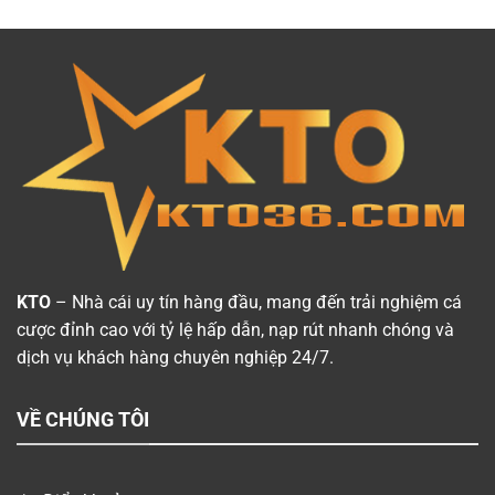
KTO
– Nhà cái uy tín hàng đầu, mang đến trải nghiệm cá
cược đỉnh cao với tỷ lệ hấp dẫn, nạp rút nhanh chóng và
dịch vụ khách hàng chuyên nghiệp 24/7.
VỀ CHÚNG TÔI