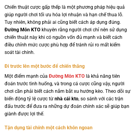
Chiến thuật cược gấp thếp là một phương pháp hiệu quả
giúp người chơi tối ưu hóa lợi nhuận và hạn chế thua lỗ.
Tuy nhiên, không phải ai cũng biết cách áp dụng đúng.
Đường Môn KTO
khuyên rằng người chơi chỉ nên sử dụng
chiến thuật này khi có nguồn vốn đủ mạnh và biết cách
điều chỉnh mức cược phù hợp để tránh rủi ro mất kiểm
soát tài chính.
Đi trước lên một bước để chiến thắng
Một điểm mạnh của
Đường Môn KTO
là khả năng tiên
đoán trước tình huống, và trong cá cược cũng vậy, người
chơi cần phải biết cách nắm bắt xu hướng kèo. Theo dõi sự
biến động tỷ lệ cược từ
nhà cái kto
, so sánh với các trận
đấu trước để đưa ra những dự đoán chính xác sẽ giúp bạn
giành được lợi thế.
Tận dụng tài chính một cách khôn ngoan