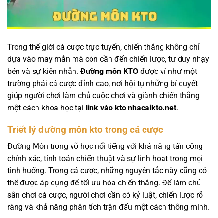
Trong thế giới cá cược trực tuyến, chiến thắng không chỉ
dựa vào may mắn mà còn cần đến chiến lược, tư duy nhạy
bén và sự kiên nhẫn.
Đường môn KTO
được ví như một
trường phái cá cược đỉnh cao, nơi hội tụ những bí quyết
giúp người chơi làm chủ cuộc chơi và giành chiến thắng
một cách khoa học tại
link vào kto nhacaikto.net
.
Triết lý đường môn kto trong cá cược
Đường Môn trong võ học nổi tiếng với khả năng tấn công
chính xác, tính toán chiến thuật và sự linh hoạt trong mọi
tình huống. Trong cá cược, những nguyên tắc này cũng có
thể được áp dụng để tối ưu hóa chiến thắng. Để làm chủ
sân chơi cá cược, người chơi cần có kỷ luật, chiến lược rõ
ràng và khả năng phân tích trận đấu một cách thông minh.