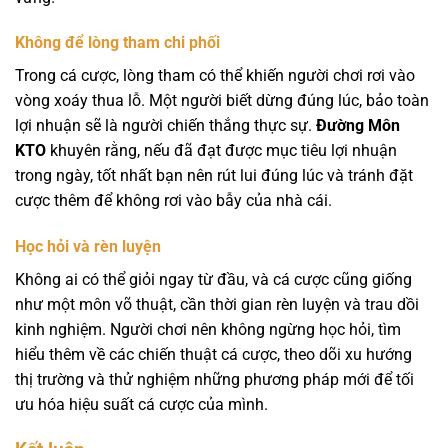
Không để lòng tham chi phối
Trong cá cược, lòng tham có thể khiến người chơi rơi vào
vòng xoáy thua lỗ. Một người biết dừng đúng lúc, bảo toàn
lợi nhuận sẽ là người chiến thắng thực sự.
Đường Môn
KTO
khuyên rằng, nếu đã đạt được mục tiêu lợi nhuận
trong ngày, tốt nhất bạn nên rút lui đúng lúc và tránh đặt
cược thêm để không rơi vào bẫy của nhà cái.
Học hỏi và rèn luyện
Không ai có thể giỏi ngay từ đầu, và cá cược cũng giống
như một môn võ thuật, cần thời gian rèn luyện và trau dồi
kinh nghiệm. Người chơi nên không ngừng học hỏi, tìm
hiểu thêm về các chiến thuật cá cược, theo dõi xu hướng
thị trường và thử nghiệm những phương pháp mới để tối
ưu hóa hiệu suất cá cược của mình.