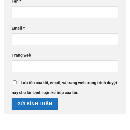
Tên
*
Email
*
Trang web
Lưu tên của tôi, email, và trang web trong trình duyệt
này cho lần bình luận kế tiếp của tôi.