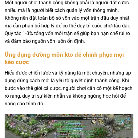
Một người chơi thành công không phải là người đặt cược
nhiều mà là người biết cách quản lý vốn thông minh.
Không nên đặt toàn bộ số vốn vào một trận đấu duy nhất
mà cần phân bổ hợp lý để có thể duy trì cuộc chơi lâu dài.
Quy tắc 1-3% tổng vốn mỗi trận sẽ giúp bạn hạn chế rủi ro
và đảm bảo nguồn vốn luôn ổn định.
Ứng dụng đường môn kto để chinh phục mọi
kèo cược
Hiểu được chiến lược và kỹ năng là một chuyện, nhưng áp
dụng đúng cách mới là yếu tố quyết định thành công. Khi
bước vào thế giới cá cược, người chơi cần có một kế hoạch
rõ ràng, duy trì sự kiên nhẫn và không ngừng học hỏi để
nâng cao trình độ.