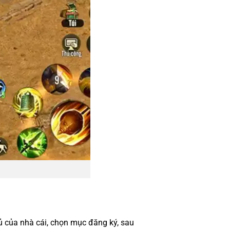
ủ của nhà cái, chọn mục đăng ký, sau