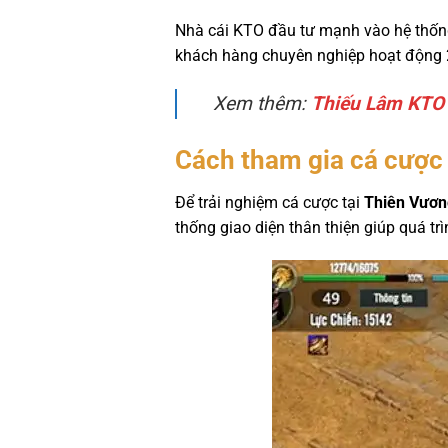
Nhà cái KTO đầu tư mạnh vào hệ thống
khách hàng chuyên nghiệp hoạt động 24
Xem thêm:
Thiếu Lâm KTO
Cách tham gia cá cược
Để trải nghiệm cá cược tại
Thiên Vươ
thống giao diện thân thiện giúp quá tr