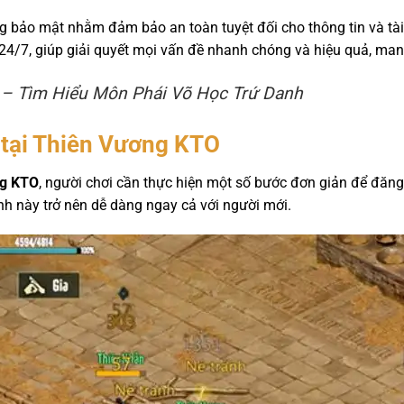
 bảo mật nhằm đảm bảo an toàn tuyệt đối cho thông tin và tài 
/7, giúp giải quyết mọi vấn đề nhanh chóng và hiệu quả, mang 
– Tìm Hiểu Môn Phái Võ Học Trứ Danh
 tại Thiên Vương KTO
ng KTO
, người chơi cần thực hiện một số bước đơn giản để đăng
ình này trở nên dễ dàng ngay cả với người mới.