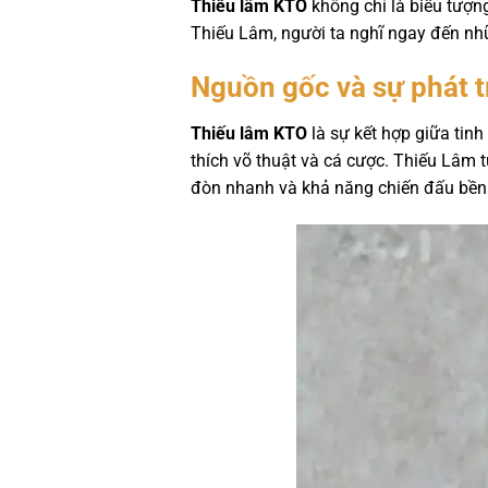
Thiếu lâm
KTO
không chỉ là biểu tượng
Thiếu Lâm, người ta nghĩ ngay đến nhữ
Nguồn gốc và sự phát t
Thiếu lâm KTO
là sự kết hợp giữa tin
thích võ thuật và cá cược. Thiếu Lâm t
đòn nhanh và khả năng chiến đấu bền 