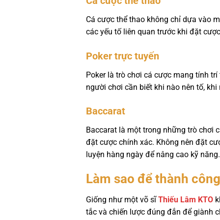
Cá cược thể thao
Cá cược thể thao không chỉ dựa vào ma
các yếu tố liên quan trước khi đặt cượ
Poker trực tuyến
Poker là trò chơi cá cược mang tính trí
người chơi cần biết khi nào nên tố, kh
Baccarat
Baccarat là một trong những trò chơi c
đặt cược chính xác. Không nên đặt cượ
luyện hàng ngày để nâng cao kỹ năng.
Làm sao để thành công
Giống như một võ sĩ
Thiếu Lâm KTO
k
tắc và chiến lược đúng đắn để giành c